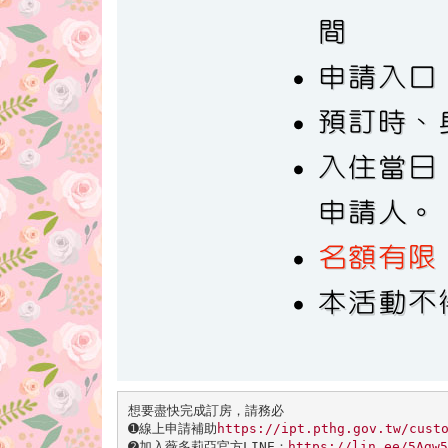
想要盡快完成訂房，請務必

➊線上申請補助
https://ipt.pthg.gov.tw/cust
➋
加入薇多莉亞官方LINE：
https://lin.ee/5Agw5