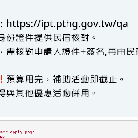
omer_apply_page
RKi