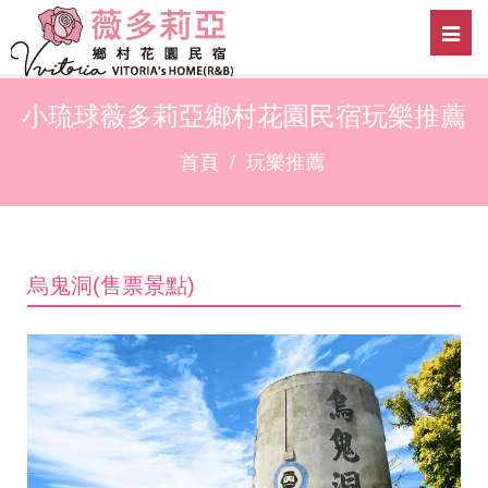
小
琉
球
小琉球薇多莉亞鄉村花園民宿玩樂推薦
薇
首頁
玩樂推薦
多
莉
亞
民
烏鬼洞(售票景點)
宿
選
單