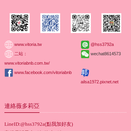
www.vitoria.tw
@hss3792a
二站：
wechat8614573
www.vitoriabnb.com.tw/
www.facebook.com/vitoriabnb
ailsa1972.pixnet.net
連絡薇多莉亞
LineID:@hss3792a(點我加好友)