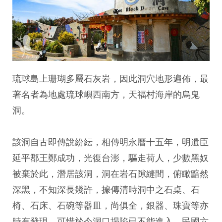
琉球島上珊瑚多屬石灰岩，因此洞穴地形遍佈，最
著名者為地處琉球嶼西南方，天福村海岸的烏鬼
洞。
該洞自古即傳說紛紜，相傳明永曆十五年，明遺臣
延平郡王鄭成功，光復台澎，驅走荷人，少數黑奴
被棄於此，潛居該洞，洞在岩石隙縫間，俯瞰黯然
深黑，不知深長幾許，據傳清時洞中之石桌、石
椅、石床、石碗等器皿，尚俱全，銀器、珠寶等亦
時有發現，可惜於今洞口塌陷已不能進入。民國六